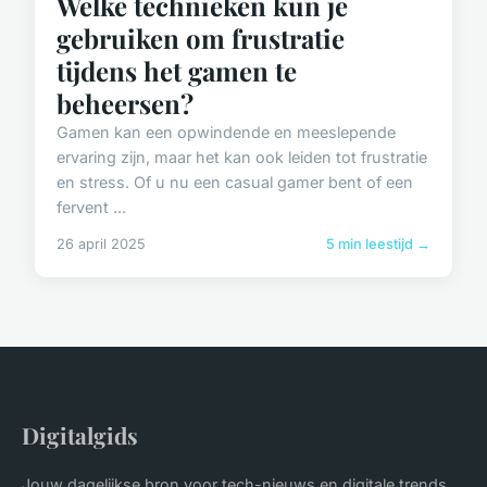
Welke technieken kun je
gebruiken om frustratie
tijdens het gamen te
beheersen?
Gamen kan een opwindende en meeslepende
ervaring zijn, maar het kan ook leiden tot frustratie
en stress. Of u nu een casual gamer bent of een
fervent ...
26 april 2025
5 min leestijd →
Digitalgids
Jouw dagelijkse bron voor tech-nieuws en digitale trends