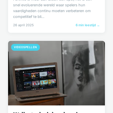
snel evoluerende wereld waar spelers hun
vaardigheden continu moeten verbeteren om
competitief te bli...
26 april 2025
6 min leestijd →
VIDEOSPELLEN