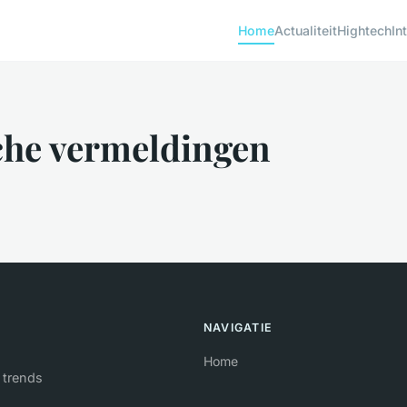
Home
Actualiteit
Hightech
In
che vermeldingen
NAVIGATIE
Home
 trends